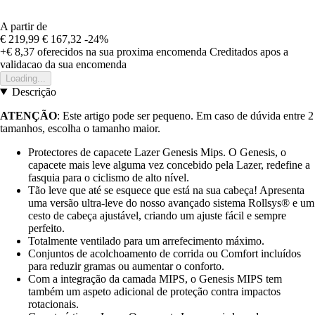
A partir de
€ 219,99
€ 167,32
-24%
+€ 8,37
oferecidos na sua proxima encomenda
Creditados apos a
validacao da sua encomenda
Loading...
Descrição
ATENÇÃO
: Este artigo pode ser pequeno. Em caso de dúvida entre 2
tamanhos, escolha o tamanho maior.
Protectores de capacete Lazer Genesis Mips. O Genesis, o
capacete mais leve alguma vez concebido pela Lazer, redefine a
fasquia para o ciclismo de alto nível.
Tão leve que até se esquece que está na sua cabeça! Apresenta
uma versão ultra-leve do nosso avançado sistema Rollsys® e um
cesto de cabeça ajustável, criando um ajuste fácil e sempre
perfeito.
Totalmente ventilado para um arrefecimento máximo.
Conjuntos de acolchoamento de corrida ou Comfort incluídos
para reduzir gramas ou aumentar o conforto.
Com a integração da camada MIPS, o Genesis MIPS tem
também um aspeto adicional de proteção contra impactos
rotacionais.