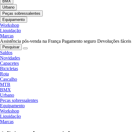
BMX
Urbano
Peças sobressalentes
Equipamento
Workshop
Liquidação
Marcas
Assistência pós-venda na França
Pagamento seguro
Devoluções fáceis
Pesquisar
Saldos
Novidades
Capacetes
Bicicletas
Rota
Cascalho
MTB
BMX
Urbano
Peças sobressalentes
Equipamento
Workshop
Liquidação
Marcas