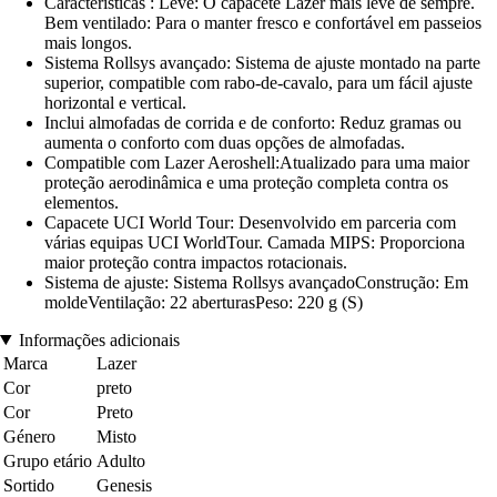
Características : Leve: O capacete Lazer mais leve de sempre.
Bem ventilado: Para o manter fresco e confortável em passeios
mais longos.
Sistema Rollsys avançado: Sistema de ajuste montado na parte
superior, compatible com rabo-de-cavalo, para um fácil ajuste
horizontal e vertical.
Inclui almofadas de corrida e de conforto: Reduz gramas ou
aumenta o conforto com duas opções de almofadas.
Compatible com Lazer Aeroshell:Atualizado para uma maior
proteção aerodinâmica e uma proteção completa contra os
elementos.
Capacete UCI World Tour: Desenvolvido em parceria com
várias equipas UCI WorldTour. Camada MIPS: Proporciona
maior proteção contra impactos rotacionais.
Sistema de ajuste: Sistema Rollsys avançadoConstrução: Em
moldeVentilação: 22 aberturasPeso: 220 g (S)
Informações adicionais
Marca
Lazer
Cor
preto
Cor
Preto
Género
Misto
Grupo etário
Adulto
Sortido
Genesis