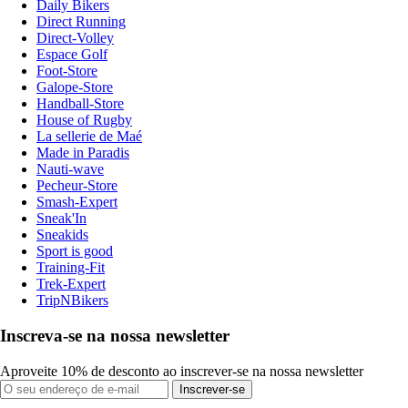
Daily Bikers
Direct Running
Direct-Volley
Espace Golf
Foot-Store
Galope-Store
Handball-Store
House of Rugby
La sellerie de Maé
Made in Paradis
Nauti-wave
Pecheur-Store
Smash-Expert
Sneak'In
Sneakids
Sport is good
Training-Fit
Trek-Expert
TripNBikers
Inscreva-se na nossa newsletter
Aproveite 10% de desconto ao inscrever-se na nossa newsletter
Inscrever-se