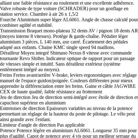
alliant une faible résistance au roulement et une excellente adhérence.
Valve robuste de type voiture (SCHRADER) pour un gonflage en
station service. Chambre à air 26 x 1,5/2
Fourche Aluminium super léger AL6061. Angle de chasse calculé pour
combiner agilité et stabilité.
Transmission Braquet mono-plateau 32 dents AV / pignon 18 dents AR
(moyeu interne 8 vitesses). Protège & garde-chaîne. Pédalier léger
aluminium 3 pièces, L 140 mm, axe carré. Écartement des pédales
adapté aux enfants. Chaine KMC single speed 94 maillons.
Dérailleur Moyeu integré Shimano Nexus 8 vitesse avec commande
tournante Revo Shifter. Indicateur optique de rapport pour un passage
de vitesses simple et intuitif. Sans dérailleur extérieur (système
entièrement intégré au moyeu).
Freins Freins avant/arrière V-brake, leviers ergonomiques avec réglage
manuel de l'espace guidon/poignée. Couleurs différentes pour mieux
apprendre la différenciation entre les freins. Gaine et câble JAGWIRE
CEX de haute qualité, faible résistance au frottement
Jeu de direction Jeu de direction semi-intégré avec étoile de direction et
capuchon supérieur en aluminium
Entretoises de direction Epaisseurs variables au niveau de la potence
permettant un réglage de la hauteur du poste de pilotage. Le vélo peut
ainsi grandir avec l'enfant.
Limiteur d'angle de direction Pas applicable
Potence Potence légère en aluminium AL6061. Longueur 35 mm pour
plus d'agilité. Capot de potence avec 4 vis pour un meilleur serrage du