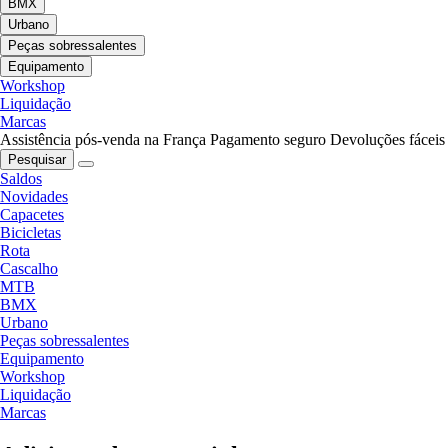
BMX
Urbano
Peças sobressalentes
Equipamento
Workshop
Liquidação
Marcas
Assistência pós-venda na França
Pagamento seguro
Devoluções fáceis
Pesquisar
Saldos
Novidades
Capacetes
Bicicletas
Rota
Cascalho
MTB
BMX
Urbano
Peças sobressalentes
Equipamento
Workshop
Liquidação
Marcas