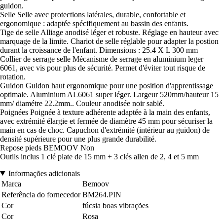
guidon.
Selle Selle avec protections latérales, durable, confortable et
ergonomique : adaptée spécifiquement au bassin des enfants.
Tige de selle Alliage anodisé léger et robuste. Réglage en hauteur avec
marquage de la limite. Chariot de selle réglable pour adapter la postion
durant la croissance de l'enfant. Dimensions : 25.4 X L 300 mm
Collier de serrage selle Mécanisme de serrage en aluminium leger
6061, avec vis pour plus de sécurité. Permet d'éviter tout risque de
rotation.
Guidon Guidon haut ergonomique pour une position d'apprentissage
optimale. Aluminium AL6061 super léger. Largeur 520mm/hauteur 15
mm/ diamétre 22.2mm.. Couleur anodisée noir sablé.
Poignées Poignée à texture adhérente adaptée à la main des enfants,
avec extrémité élargie et fermée de diamètre 45 mm pour sécuriser la
main en cas de choc. Capuchon d'extrémité (intérieur au guidon) de
densité supérieure pour une plus grande durabilité.
Repose pieds BEMOOV Non
Outils inclus 1 clé plate de 15 mm + 3 clés allen de 2, 4 et 5 mm
Informações adicionais
Marca
Bemoov
Referência do fornecedor
BM264.PIN
Cor
fúcsia boas vibrações
Cor
Rosa