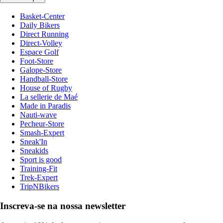
Basket-Center
Daily Bikers
Direct Running
Direct-Volley
Espace Golf
Foot-Store
Galope-Store
Handball-Store
House of Rugby
La sellerie de Maé
Made in Paradis
Nauti-wave
Pecheur-Store
Smash-Expert
Sneak'In
Sneakids
Sport is good
Training-Fit
Trek-Expert
TripNBikers
Inscreva-se na nossa newsletter