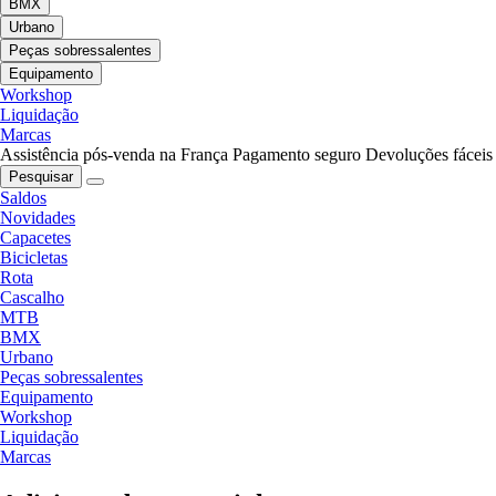
BMX
Urbano
Peças sobressalentes
Equipamento
Workshop
Liquidação
Marcas
Assistência pós-venda na França
Pagamento seguro
Devoluções fáceis
Pesquisar
Saldos
Novidades
Capacetes
Bicicletas
Rota
Cascalho
MTB
BMX
Urbano
Peças sobressalentes
Equipamento
Workshop
Liquidação
Marcas