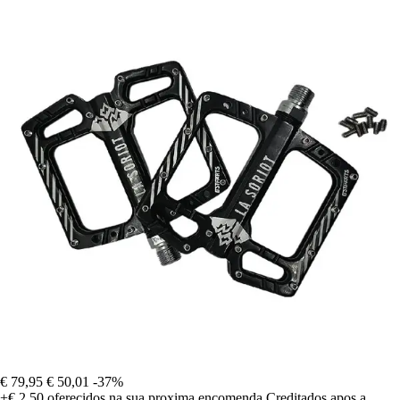
€ 79,95
€ 50,01
-37%
+€ 2,50
oferecidos na sua proxima encomenda
Creditados apos a