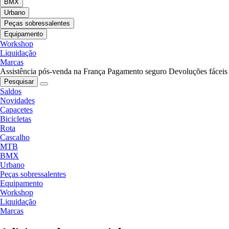
BMX
Urbano
Peças sobressalentes
Equipamento
Workshop
Liquidação
Marcas
Assistência pós-venda na França
Pagamento seguro
Devoluções fáceis
Pesquisar
Saldos
Novidades
Capacetes
Bicicletas
Rota
Cascalho
MTB
BMX
Urbano
Peças sobressalentes
Equipamento
Workshop
Liquidação
Marcas