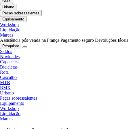
BMX
Urbano
Peças sobressalentes
Equipamento
Workshop
Liquidação
Marcas
Assistência pós-venda na França
Pagamento seguro
Devoluções fáceis
Pesquisar
Saldos
Novidades
Capacetes
Bicicletas
Rota
Cascalho
MTB
BMX
Urbano
Peças sobressalentes
Equipamento
Workshop
Liquidação
Marcas