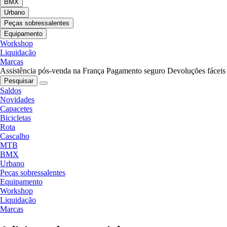
BMX
Urbano
Peças sobressalentes
Equipamento
Workshop
Liquidação
Marcas
Assistência pós-venda na França
Pagamento seguro
Devoluções fáceis
Pesquisar
Saldos
Novidades
Capacetes
Bicicletas
Rota
Cascalho
MTB
BMX
Urbano
Peças sobressalentes
Equipamento
Workshop
Liquidação
Marcas