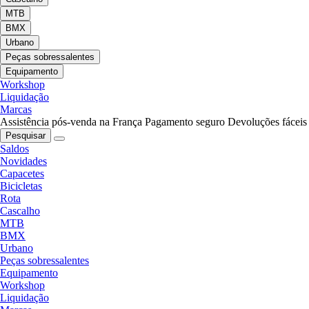
MTB
BMX
Urbano
Peças sobressalentes
Equipamento
Workshop
Liquidação
Marcas
Assistência pós-venda na França
Pagamento seguro
Devoluções fáceis
Pesquisar
Saldos
Novidades
Capacetes
Bicicletas
Rota
Cascalho
MTB
BMX
Urbano
Peças sobressalentes
Equipamento
Workshop
Liquidação