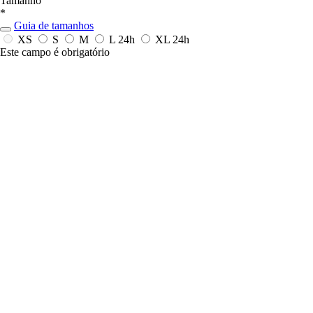
Tamanho
*
Guia de tamanhos
XS
S
M
L
24h
XL
24h
Este campo é obrigatório