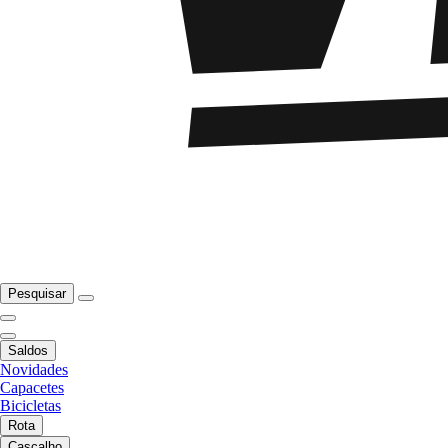
Pesquisar
Saldos
Novidades
Capacetes
Bicicletas
Rota
Cascalho