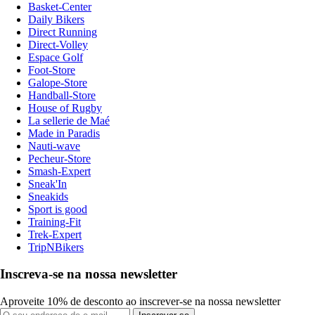
Basket-Center
Daily Bikers
Direct Running
Direct-Volley
Espace Golf
Foot-Store
Galope-Store
Handball-Store
House of Rugby
La sellerie de Maé
Made in Paradis
Nauti-wave
Pecheur-Store
Smash-Expert
Sneak'In
Sneakids
Sport is good
Training-Fit
Trek-Expert
TripNBikers
Inscreva-se na nossa newsletter
Aproveite 10% de desconto ao inscrever-se na nossa newsletter