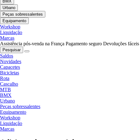
BMX
Urbano
Peças sobressalentes
Equipamento
Workshop
Liquidação
Marcas
Assistência pós-venda na França
Pagamento seguro
Devoluções fáceis
Pesquisar
Saldos
Novidades
Capacetes
Bicicletas
Rota
Cascalho
MTB
BMX
Urbano
Peças sobressalentes
Equipamento
Workshop
Liquidação
Marcas