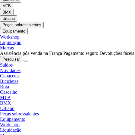
MTB
BMX
Urbano
Peças sobressalentes
Equipamento
Workshop
Liquidação
Marcas
Assistência pós-venda na França
Pagamento seguro
Devoluções fáceis
Pesquisar
Saldos
Novidades
Capacetes
Bicicletas
Rota
Cascalho
MTB
BMX
Urbano
Peças sobressalentes
Equipamento
Workshop
Liquidação