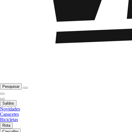
Pesquisar
Saldos
Novidades
Capacetes
Bicicletas
Rota
Cascalho