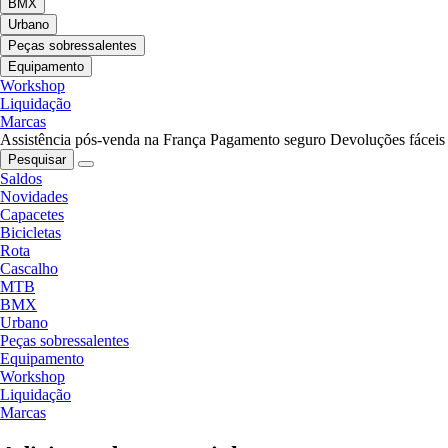
BMX
Urbano
Peças sobressalentes
Equipamento
Workshop
Liquidação
Marcas
Assistência pós-venda na França
Pagamento seguro
Devoluções fáceis
Pesquisar
Saldos
Novidades
Capacetes
Bicicletas
Rota
Cascalho
MTB
BMX
Urbano
Peças sobressalentes
Equipamento
Workshop
Liquidação
Marcas