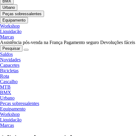
BMX
Urbano
Peças sobressalentes
Equipamento
Workshop
Liquidação
Marcas
Assistência pós-venda na França
Pagamento seguro
Devoluções fáceis
Pesquisar
Saldos
Novidades
Capacetes
Bicicletas
Rota
Cascalho
MTB
BMX
Urbano
Peças sobressalentes
Equipamento
Workshop
Liquidação
Marcas