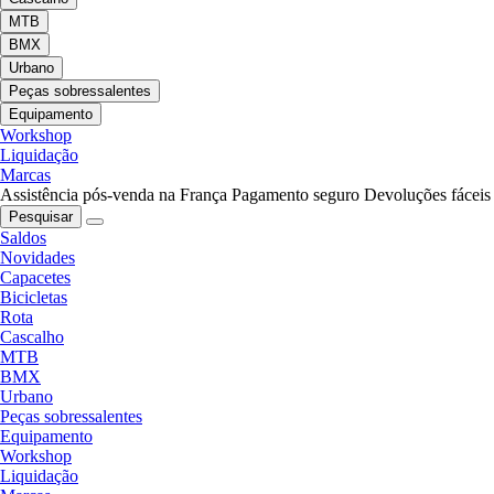
MTB
BMX
Urbano
Peças sobressalentes
Equipamento
Workshop
Liquidação
Marcas
Assistência pós-venda na França
Pagamento seguro
Devoluções fáceis
Pesquisar
Saldos
Novidades
Capacetes
Bicicletas
Rota
Cascalho
MTB
BMX
Urbano
Peças sobressalentes
Equipamento
Workshop
Liquidação