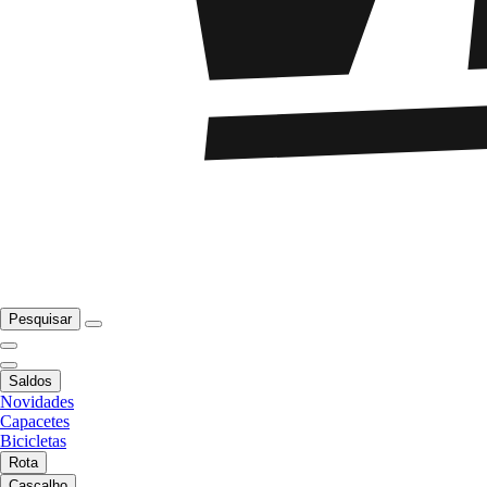
Pesquisar
Saldos
Novidades
Capacetes
Bicicletas
Rota
Cascalho