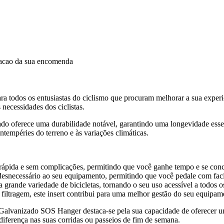
dacao da sua encomenda
ara todos os entusiastas do ciclismo que procuram melhorar a sua expe
necessidades dos ciclistas.
nizado oferece uma durabilidade notável, garantindo uma longevidade ess
intempéries do terreno e às variações climáticas.
 rápida e sem complicações, permitindo que você ganhe tempo e se conc
o desnecessário ao seu equipamento, permitindo que você pedale com faci
grande variedade de bicicletas, tornando o seu uso acessível a todos os
 filtragem, este insert contribui para uma melhor gestão do seu equipa
do Galvanizado SOS Hanger destaca-se pela sua capacidade de oferecer u
 diferença nas suas corridas ou passeios de fim de semana.