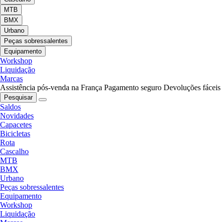
MTB
BMX
Urbano
Peças sobressalentes
Equipamento
Workshop
Liquidação
Marcas
Assistência pós-venda na França
Pagamento seguro
Devoluções fáceis
Pesquisar
Saldos
Novidades
Capacetes
Bicicletas
Rota
Cascalho
MTB
BMX
Urbano
Peças sobressalentes
Equipamento
Workshop
Liquidação