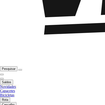
Pesquisar
Saldos
Novidades
Capacetes
Bicicletas
Rota
Cascalho