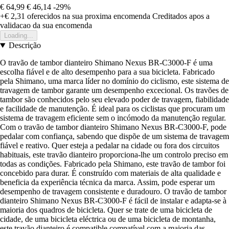
€ 64,99
€ 46,14
-29%
+€ 2,31
oferecidos na sua proxima encomenda
Creditados apos a
validacao da sua encomenda
Loading...
Descrição
O travão de tambor dianteiro Shimano Nexus BR-C3000-F é uma
escolha fiável e de alto desempenho para a sua bicicleta. Fabricado
pela Shimano, uma marca líder no domínio do ciclismo, este sistema de
travagem de tambor garante um desempenho excecional. Os travões de
tambor são conhecidos pelo seu elevado poder de travagem, fiabilidade
e facilidade de manutenção. É ideal para os ciclistas que procuram um
sistema de travagem eficiente sem o incómodo da manutenção regular.
Com o travão de tambor dianteiro Shimano Nexus BR-C3000-F, pode
pedalar com confiança, sabendo que dispõe de um sistema de travagem
fiável e reativo. Quer esteja a pedalar na cidade ou fora dos circuitos
habituais, este travão dianteiro proporciona-lhe um controlo preciso em
todas as condições. Fabricado pela Shimano, este travão de tambor foi
concebido para durar. É construído com materiais de alta qualidade e
beneficia da experiência técnica da marca. Assim, pode esperar um
desempenho de travagem consistente e duradouro. O travão de tambor
dianteiro Shimano Nexus BR-C3000-F é fácil de instalar e adapta-se à
maioria dos quadros de bicicleta. Quer se trate de uma bicicleta de
cidade, de uma bicicleta eléctrica ou de uma bicicleta de montanha,
este travão dianteiro é compatible compatível com a maioria das