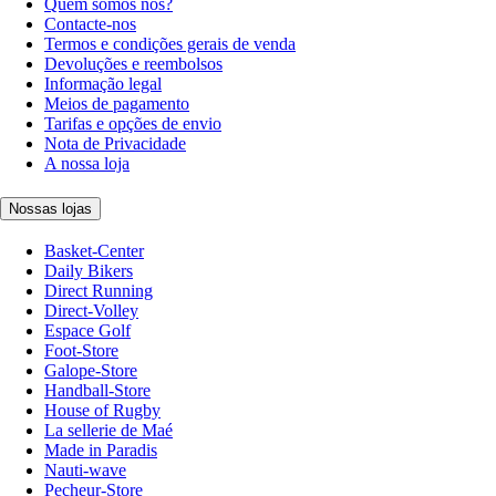
Quem somos nós?
Contacte-nos
Termos e condições gerais de venda
Devoluções e reembolsos
Informação legal
Meios de pagamento
Tarifas e opções de envio
Nota de Privacidade
A nossa loja
Nossas lojas
Basket-Center
Daily Bikers
Direct Running
Direct-Volley
Espace Golf
Foot-Store
Galope-Store
Handball-Store
House of Rugby
La sellerie de Maé
Made in Paradis
Nauti-wave
Pecheur-Store