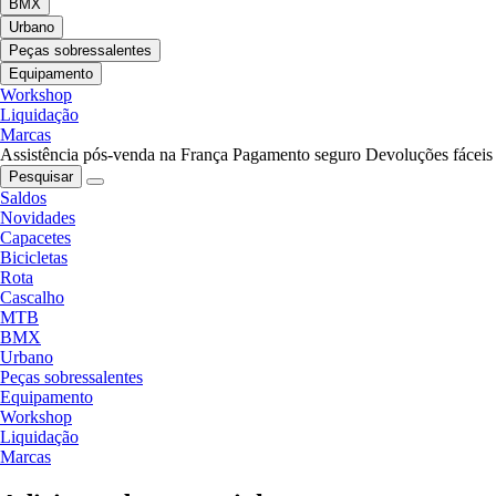
BMX
Urbano
Peças sobressalentes
Equipamento
Workshop
Liquidação
Marcas
Assistência pós-venda na França
Pagamento seguro
Devoluções fáceis
Pesquisar
Saldos
Novidades
Capacetes
Bicicletas
Rota
Cascalho
MTB
BMX
Urbano
Peças sobressalentes
Equipamento
Workshop
Liquidação
Marcas