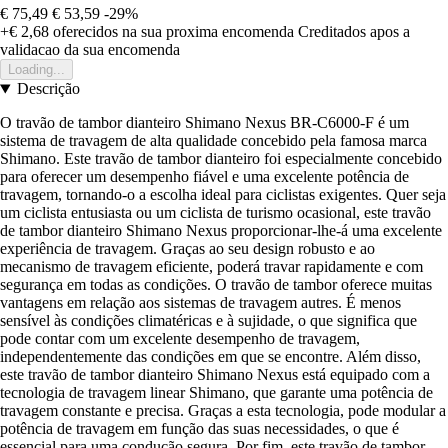
€ 75,49
€ 53,59
-29%
+€ 2,68
oferecidos na sua proxima encomenda
Creditados apos a
validacao da sua encomenda
Loading...
Descrição
O travão de tambor dianteiro Shimano Nexus BR-C6000-F é um
sistema de travagem de alta qualidade concebido pela famosa marca
Shimano. Este travão de tambor dianteiro foi especialmente concebido
para oferecer um desempenho fiável e uma excelente potência de
travagem, tornando-o a escolha ideal para ciclistas exigentes. Quer seja
um ciclista entusiasta ou um ciclista de turismo ocasional, este travão
de tambor dianteiro Shimano Nexus proporcionar-lhe-á uma excelente
experiência de travagem. Graças ao seu design robusto e ao
mecanismo de travagem eficiente, poderá travar rapidamente e com
segurança em todas as condições. O travão de tambor oferece muitas
vantagens em relação aos sistemas de travagem autres. É menos
sensível às condições climatéricas e à sujidade, o que significa que
pode contar com um excelente desempenho de travagem,
independentemente das condições em que se encontre. Além disso,
este travão de tambor dianteiro Shimano Nexus está equipado com a
tecnologia de travagem linear Shimano, que garante uma potência de
travagem constante e precisa. Graças a esta tecnologia, pode modular a
potência de travagem em função das suas necessidades, o que é
essencial para uma condução segura. Por fim, este travão de tambor