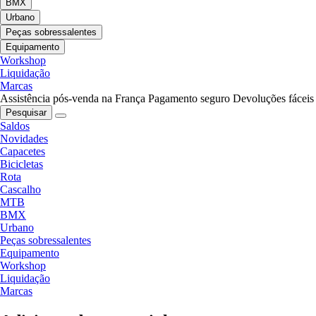
BMX
Urbano
Peças sobressalentes
Equipamento
Workshop
Liquidação
Marcas
Assistência pós-venda na França
Pagamento seguro
Devoluções fáceis
Pesquisar
Saldos
Novidades
Capacetes
Bicicletas
Rota
Cascalho
MTB
BMX
Urbano
Peças sobressalentes
Equipamento
Workshop
Liquidação
Marcas