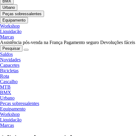
BMX
Urbano
Peças sobressalentes
Equipamento
Workshop
Liquidação
Marcas
Assistência pós-venda na França
Pagamento seguro
Devoluções fáceis
Pesquisar
Saldos
Novidades
Capacetes
Bicicletas
Rota
Cascalho
MTB
BMX
Urbano
Peças sobressalentes
Equipamento
Workshop
Liquidação
Marcas