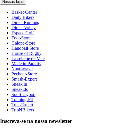
Nossas lojas
Basket-Center
Daily Bikers
Direct Running
Direct-Volley
Espace Golf
Foot-Store
Galope-Store
Handball-Store
House of Rugby
La sellerie de Maé
Made in Paradis
Nauti-wave
Pecheur-Store
Smash-Expert
Sneak'In
Sneakids
Sport is good
Training-Fit
Trek-Expert
TripNBikers
Inscreva-se na nossa newsletter