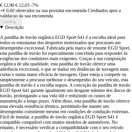
€ 12,90
€ 12,03
-7%
+€ 0,60
oferecidos na sua proxima encomenda
Creditados apos a
validacao da sua encomenda
Loading...
Descrição
A pastilha de travão orgânica EGD Sport 641 é a escolha ideal para
todos os entusiastas dos desportos motorizados que procuram um
desempenho excecional. Fabricada pela marca de renome EGD Sport,
esta pastilha de travão foi especialmente concebida para responder às
exigências dos condutores mais exigentes. Graças à sua composição
orgânica de alta qualidade, esta pastilha de travão oferece uma
aderência excecional, o que se traduz em distâncias de travagem mais
curtas e numa maior eficácia de travagem. Quer esteja a competir ou
simplesmente a procurar melhorar o desempenho do seu veículo, esta
pastilha de travão é a escolha segura. A conceção da pastilha de travão
EGD Sport 641 garante igualmente um desgaste mínimo dos discos de
travão, prolongando a sua vida útil e reduzindo os custos de
manutenção a longo prazo. Além disso, esta pastilha de travão oferece
uma elevada resistência térmica, permitindo-lhe manter um
desempenho consistente mesmo em condições de condução extremas.
Fácil de instalar, a pastilha de travão orgânica EGD Sport 641 é
compatible compatível com muitos modelos de automóveis. No
entanto, é necessário verificar a compatibilidade com o seu veículo