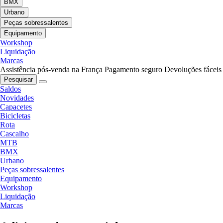
BMX
Urbano
Peças sobressalentes
Equipamento
Workshop
Liquidação
Marcas
Assistência pós-venda na França
Pagamento seguro
Devoluções fáceis
Pesquisar
Saldos
Novidades
Capacetes
Bicicletas
Rota
Cascalho
MTB
BMX
Urbano
Peças sobressalentes
Equipamento
Workshop
Liquidação
Marcas