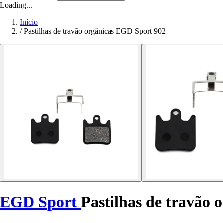
Loading...
Início
/
Pastilhas de travão orgânicas EGD Sport 902
EGD Sport
Pastilhas de travão 