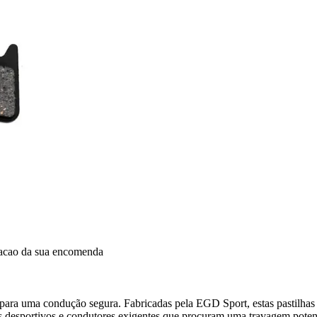
dacao da sua encomenda
 para uma condução segura. Fabricadas pela EGD Sport, estas pastilh
 desportivos e condutores exigentes que procuram uma travagem potente