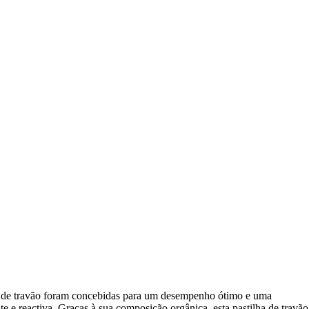
as de travão foram concebidas para um desempenho ótimo e uma
 e reactiva. Graças à sua composição orgânica, esta pastilha de travão