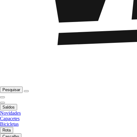
Pesquisar
Saldos
Novidades
Capacetes
Bicicletas
Rota
Cascalho