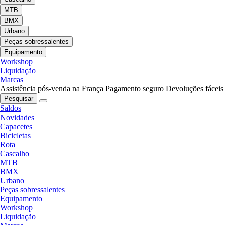
MTB
BMX
Urbano
Peças sobressalentes
Equipamento
Workshop
Liquidação
Marcas
Assistência pós-venda na França
Pagamento seguro
Devoluções fáceis
Pesquisar
Saldos
Novidades
Capacetes
Bicicletas
Rota
Cascalho
MTB
BMX
Urbano
Peças sobressalentes
Equipamento
Workshop
Liquidação