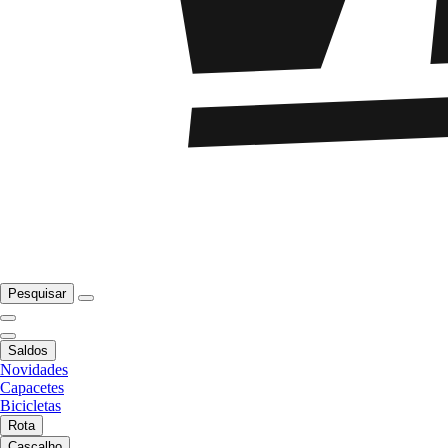
Pesquisar
Saldos
Novidades
Capacetes
Bicicletas
Rota
Cascalho