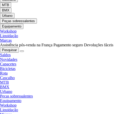
MTB
BMX
Urbano
Peças sobressalentes
Equipamento
Workshop
Liquidação
Marcas
Assistência pós-venda na França
Pagamento seguro
Devoluções fáceis
Pesquisar
Saldos
Novidades
Capacetes
Bicicletas
Rota
Cascalho
MTB
BMX
Urbano
Peças sobressalentes
Equipamento
Workshop
Liquidação