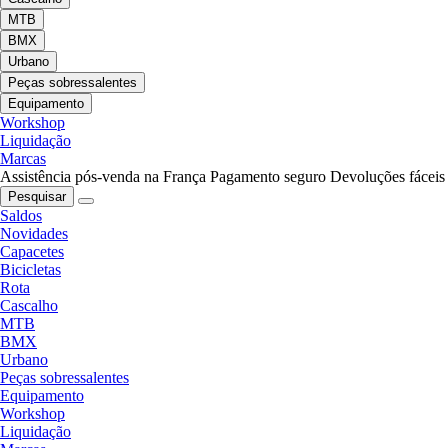
MTB
BMX
Urbano
Peças sobressalentes
Equipamento
Workshop
Liquidação
Marcas
Assistência pós-venda na França
Pagamento seguro
Devoluções fáceis
Pesquisar
Saldos
Novidades
Capacetes
Bicicletas
Rota
Cascalho
MTB
BMX
Urbano
Peças sobressalentes
Equipamento
Workshop
Liquidação