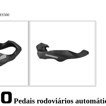
 RS500
Pedais rodoviários automát