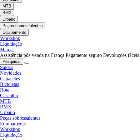
MTB
BMX
Urbano
Peças sobressalentes
Equipamento
Workshop
Liquidação
Marcas
Assistência pós-venda na França
Pagamento seguro
Devoluções fáceis
Pesquisar
Saldos
Novidades
Capacetes
Bicicletas
Rota
Cascalho
MTB
BMX
Urbano
Peças sobressalentes
Equipamento
Workshop
Liquidação