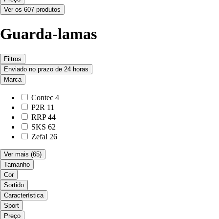
Ver os 607 produtos
Guarda-lamas
Filtros
Enviado no prazo de 24 horas
Marca
Contec
4
P2R
11
RRP
44
SKS
62
Zefal
26
Ver mais
(65)
Tamanho
Cor
Sortido
Característica
Sport
Preço