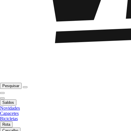
Pesquisar
Saldos
Novidades
Capacetes
Bicicletas
Rota
Cascalho