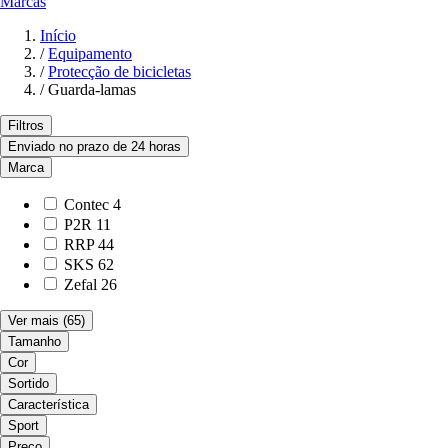
Marcas
Início
/
Equipamento
/
Protecção de bicicletas
/
Guarda-lamas
Filtros
Enviado no prazo de 24 horas
Marca
Contec
4
P2R
11
RRP
44
SKS
62
Zefal
26
Ver mais
(65)
Tamanho
Cor
Sortido
Característica
Sport
Preço