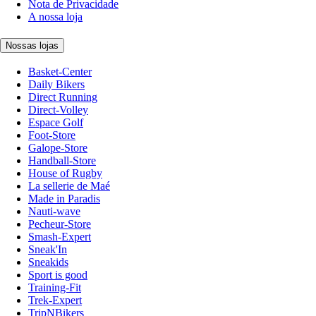
Nota de Privacidade
A nossa loja
Nossas lojas
Basket-Center
Daily Bikers
Direct Running
Direct-Volley
Espace Golf
Foot-Store
Galope-Store
Handball-Store
House of Rugby
La sellerie de Maé
Made in Paradis
Nauti-wave
Pecheur-Store
Smash-Expert
Sneak'In
Sneakids
Sport is good
Training-Fit
Trek-Expert
TripNBikers