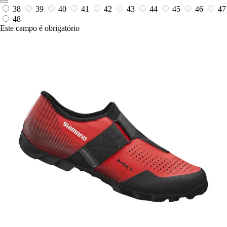
38
39
40
41
42
43
44
45
46
47
48
Este campo é obrigatório