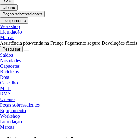
BMX
Urbano
Peças sobressalentes
Equipamento
Workshop
Liquidação
Marcas
Assistência pós-venda na França
Pagamento seguro
Devoluções fáceis
Pesquisar
Saldos
Novidades
Capacetes
Bicicletas
Rota
Cascalho
MTB
BMX
Urbano
Peças sobressalentes
Equipamento
Workshop
Liquidação
Marcas