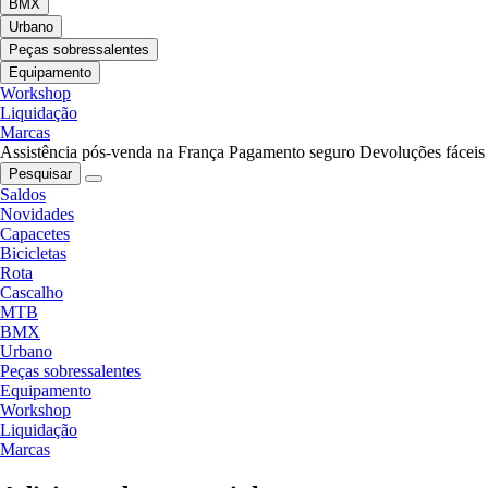
BMX
Urbano
Peças sobressalentes
Equipamento
Workshop
Liquidação
Marcas
Assistência pós-venda na França
Pagamento seguro
Devoluções fáceis
Pesquisar
Saldos
Novidades
Capacetes
Bicicletas
Rota
Cascalho
MTB
BMX
Urbano
Peças sobressalentes
Equipamento
Workshop
Liquidação
Marcas