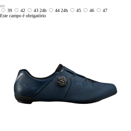
39
42
43
24h
44
24h
45
46
47
Este campo é obrigatório