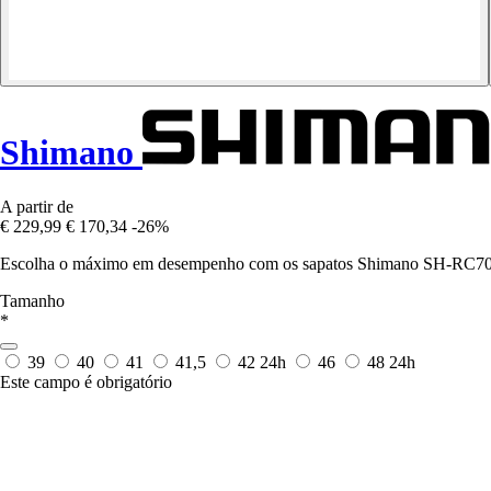
Shimano
A partir de
€ 229,99
€ 170,34
-26%
Escolha o máximo em desempenho com os sapatos Shimano SH-RC703, 
Tamanho
*
39
40
41
41,5
42
24h
46
48
24h
Este campo é obrigatório