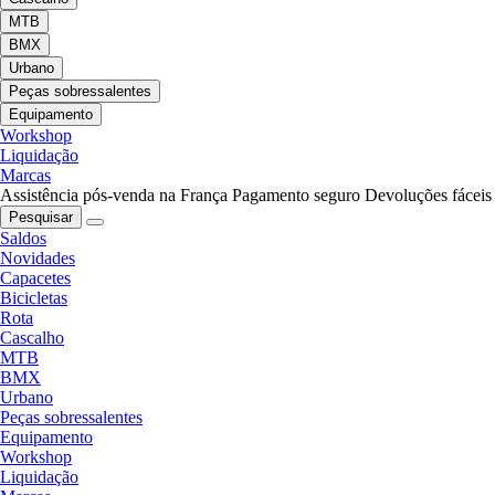
MTB
BMX
Urbano
Peças sobressalentes
Equipamento
Workshop
Liquidação
Marcas
Assistência pós-venda na França
Pagamento seguro
Devoluções fáceis
Pesquisar
Saldos
Novidades
Capacetes
Bicicletas
Rota
Cascalho
MTB
BMX
Urbano
Peças sobressalentes
Equipamento
Workshop
Liquidação