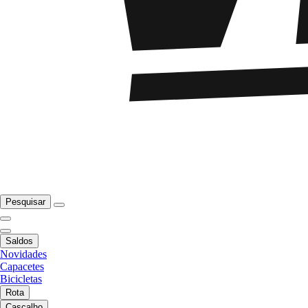
Pesquisar
Saldos
Novidades
Capacetes
Bicicletas
Rota
Cascalho