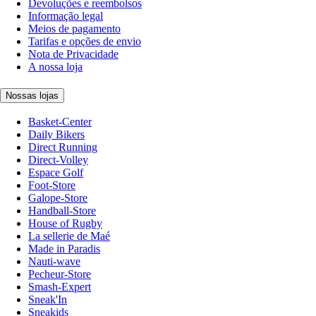
Devoluções e reembolsos
Informação legal
Meios de pagamento
Tarifas e opções de envio
Nota de Privacidade
A nossa loja
Nossas lojas
Basket-Center
Daily Bikers
Direct Running
Direct-Volley
Espace Golf
Foot-Store
Galope-Store
Handball-Store
House of Rugby
La sellerie de Maé
Made in Paradis
Nauti-wave
Pecheur-Store
Smash-Expert
Sneak'In
Sneakids