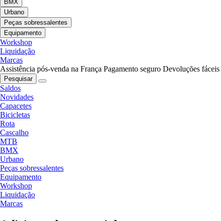
BMX
Urbano
Peças sobressalentes
Equipamento
Workshop
Liquidação
Marcas
Assistência pós-venda na França
Pagamento seguro
Devoluções fáceis
Pesquisar
Saldos
Novidades
Capacetes
Bicicletas
Rota
Cascalho
MTB
BMX
Urbano
Peças sobressalentes
Equipamento
Workshop
Liquidação
Marcas