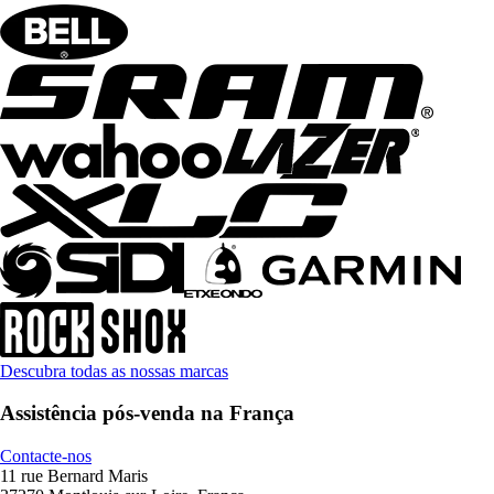
Descubra todas as nossas marcas
Assistência pós-venda na França
Contacte-nos
11 rue Bernard Maris