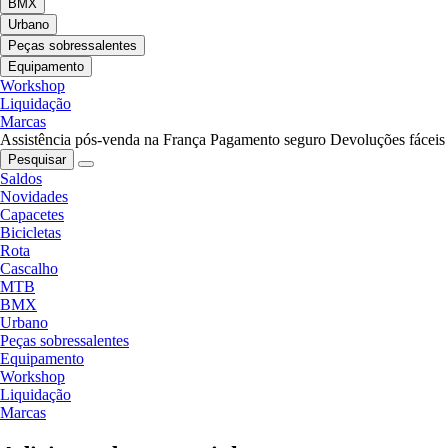
BMX
Urbano
Peças sobressalentes
Equipamento
Workshop
Liquidação
Marcas
Assistência pós-venda na França
Pagamento seguro
Devoluções fáceis
Pesquisar
Saldos
Novidades
Capacetes
Bicicletas
Rota
Cascalho
MTB
BMX
Urbano
Peças sobressalentes
Equipamento
Workshop
Liquidação
Marcas