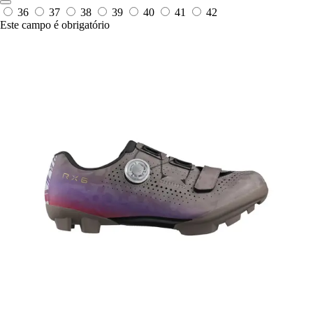
36
37
38
39
40
41
42
Este campo é obrigatório