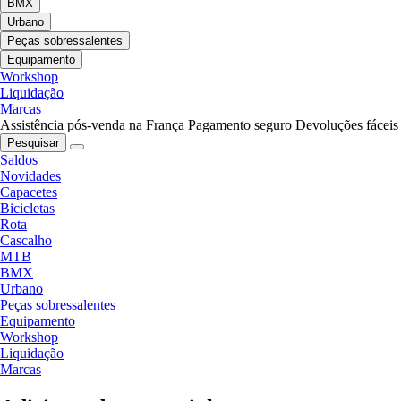
BMX
Urbano
Peças sobressalentes
Equipamento
Workshop
Liquidação
Marcas
Assistência pós-venda na França
Pagamento seguro
Devoluções fáceis
Pesquisar
Saldos
Novidades
Capacetes
Bicicletas
Rota
Cascalho
MTB
BMX
Urbano
Peças sobressalentes
Equipamento
Workshop
Liquidação
Marcas