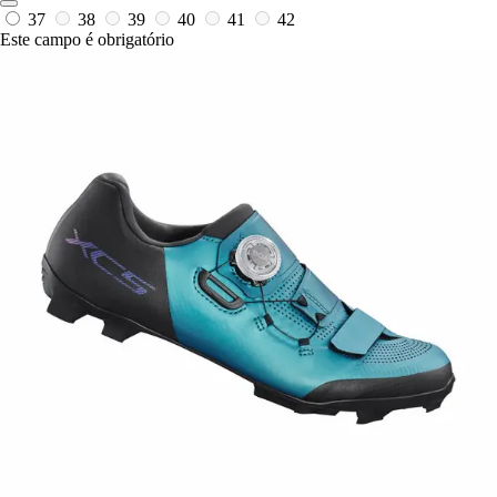
37
38
39
40
41
42
Este campo é obrigatório