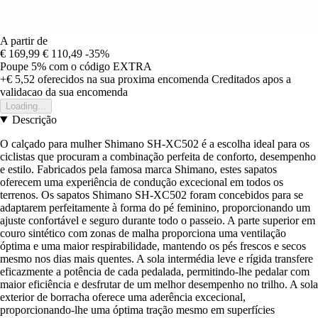
A partir de
€ 169,99
€ 110,49
-35%
Poupe 5%
com o código
EXTRA
+€ 5,52
oferecidos na sua proxima encomenda
Creditados apos a
validacao da sua encomenda
Loading...
Descrição
O calçado para mulher Shimano SH-XC502 é a escolha ideal para os
ciclistas que procuram a combinação perfeita de conforto, desempenho
e estilo. Fabricados pela famosa marca Shimano, estes sapatos
oferecem uma experiência de condução excecional em todos os
terrenos. Os sapatos Shimano SH-XC502 foram concebidos para se
adaptarem perfeitamente à forma do pé feminino, proporcionando um
ajuste confortável e seguro durante todo o passeio. A parte superior em
couro sintético com zonas de malha proporciona uma ventilação
óptima e uma maior respirabilidade, mantendo os pés frescos e secos
mesmo nos dias mais quentes. A sola intermédia leve e rígida transfere
eficazmente a potência de cada pedalada, permitindo-lhe pedalar com
maior eficiência e desfrutar de um melhor desempenho no trilho. A sola
exterior de borracha oferece uma aderência excecional,
proporcionando-lhe uma óptima tração mesmo em superfícies