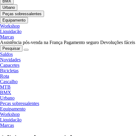
BMX
Urbano
Peças sobressalentes
Equipamento
Workshop
Liquidação
Marcas
Assistência pós-venda na França
Pagamento seguro
Devoluções fáceis
Pesquisar
Saldos
Novidades
Capacetes
Bicicletas
Rota
Cascalho
MTB
BMX
Urbano
Peças sobressalentes
Equipamento
Workshop
Liquidação
Marcas