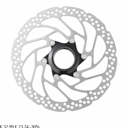
€ 32,99
€ 23,24
-30%