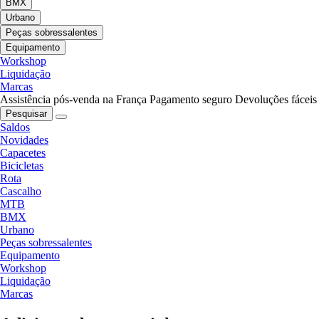
BMX
Urbano
Peças sobressalentes
Equipamento
Workshop
Liquidação
Marcas
Assistência pós-venda na França
Pagamento seguro
Devoluções fáceis
Pesquisar
Saldos
Novidades
Capacetes
Bicicletas
Rota
Cascalho
MTB
BMX
Urbano
Peças sobressalentes
Equipamento
Workshop
Liquidação
Marcas