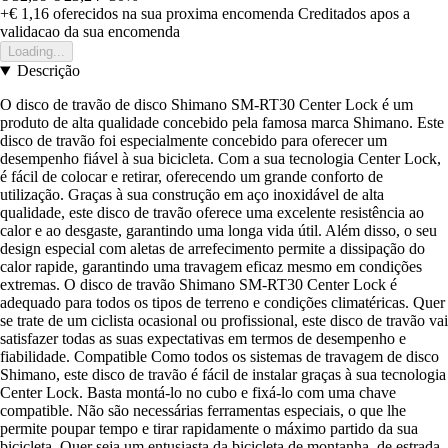
+€ 1,16
oferecidos na sua proxima encomenda
Creditados apos a
validacao da sua encomenda
Loading...
Descrição
O disco de travão de disco Shimano SM-RT30 Center Lock é um
produto de alta qualidade concebido pela famosa marca Shimano. Este
disco de travão foi especialmente concebido para oferecer um
desempenho fiável à sua bicicleta. Com a sua tecnologia Center Lock,
é fácil de colocar e retirar, oferecendo um grande conforto de
utilização. Graças à sua construção em aço inoxidável de alta
qualidade, este disco de travão oferece uma excelente resistência ao
calor e ao desgaste, garantindo uma longa vida útil. Além disso, o seu
design especial com aletas de arrefecimento permite a dissipação do
calor rapide, garantindo uma travagem eficaz mesmo em condições
extremas. O disco de travão Shimano SM-RT30 Center Lock é
adequado para todos os tipos de terreno e condições climatéricas. Quer
se trate de um ciclista ocasional ou profissional, este disco de travão vai
satisfazer todas as suas expectativas em termos de desempenho e
fiabilidade. Compatible Como todos os sistemas de travagem de disco
Shimano, este disco de travão é fácil de instalar graças à sua tecnologia
Center Lock. Basta montá-lo no cubo e fixá-lo com uma chave
compatible. Não são necessárias ferramentas especiais, o que lhe
permite poupar tempo e tirar rapidamente o máximo partido da sua
bicicleta. Quer seja um entusiasta da bicicleta de montanha, de estrada