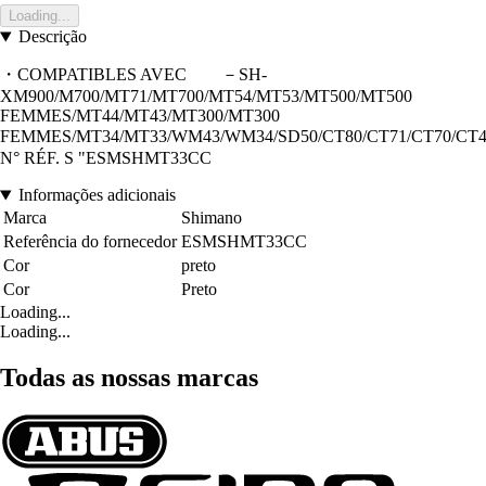
Loading...
Descrição
・COMPATIBLES AVEC －SH-
XM900/M700/MT71/MT700/MT54/MT53/MT500/MT500
FEMMES/MT44/MT43/MT300/MT300
FEMMES/MT34/MT33/WM43/WM34/SD50/CT80/CT71/CT70/CT4
N° RÉF. S "ESMSHMT33CC
Informações adicionais
Marca
Shimano
Referência do fornecedor
ESMSHMT33CC
Cor
preto
Cor
Preto
Loading...
Loading...
Todas as nossas marcas