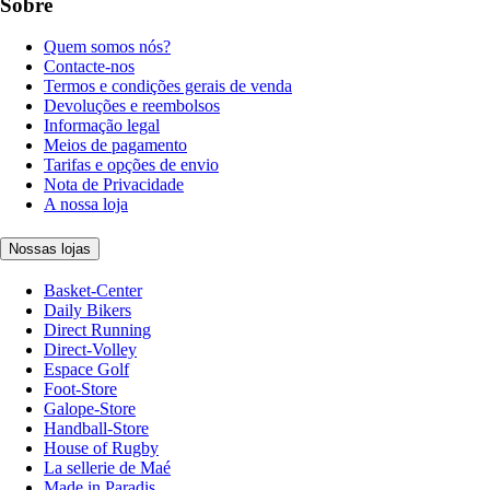
Sobre
Quem somos nós?
Contacte-nos
Termos e condições gerais de venda
Devoluções e reembolsos
Informação legal
Meios de pagamento
Tarifas e opções de envio
Nota de Privacidade
A nossa loja
Nossas lojas
Basket-Center
Daily Bikers
Direct Running
Direct-Volley
Espace Golf
Foot-Store
Galope-Store
Handball-Store
House of Rugby
La sellerie de Maé
Made in Paradis