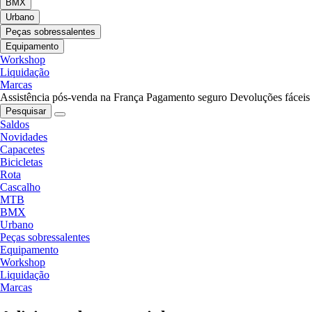
BMX
Urbano
Peças sobressalentes
Equipamento
Workshop
Liquidação
Marcas
Assistência pós-venda na França
Pagamento seguro
Devoluções fáceis
Pesquisar
Saldos
Novidades
Capacetes
Bicicletas
Rota
Cascalho
MTB
BMX
Urbano
Peças sobressalentes
Equipamento
Workshop
Liquidação
Marcas