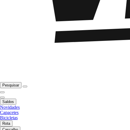
Pesquisar
Saldos
Novidades
Capacetes
Bicicletas
Rota
Cascalho