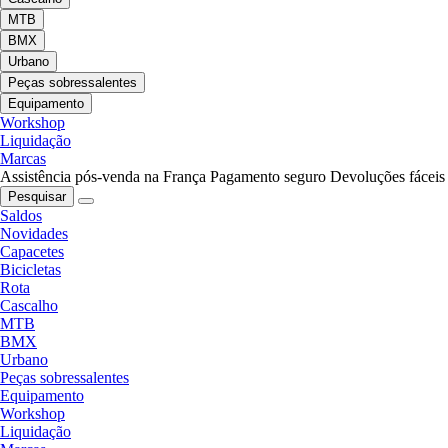
MTB
BMX
Urbano
Peças sobressalentes
Equipamento
Workshop
Liquidação
Marcas
Assistência pós-venda na França
Pagamento seguro
Devoluções fáceis
Pesquisar
Saldos
Novidades
Capacetes
Bicicletas
Rota
Cascalho
MTB
BMX
Urbano
Peças sobressalentes
Equipamento
Workshop
Liquidação