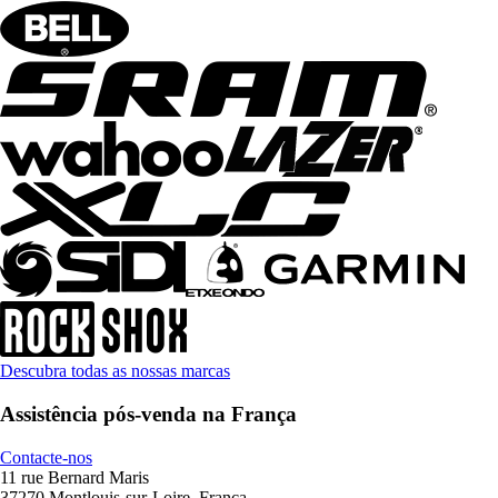
Descubra todas as nossas marcas
Assistência pós-venda na França
Contacte-nos
11 rue Bernard Maris
37270 Montlouis-sur-Loire, França