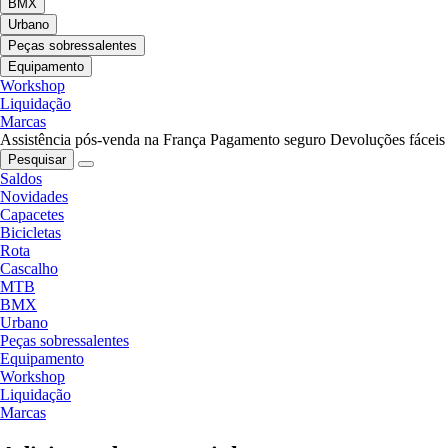
BMX
Urbano
Peças sobressalentes
Equipamento
Workshop
Liquidação
Marcas
Assistência pós-venda na França
Pagamento seguro
Devoluções fáceis
Pesquisar
Saldos
Novidades
Capacetes
Bicicletas
Rota
Cascalho
MTB
BMX
Urbano
Peças sobressalentes
Equipamento
Workshop
Liquidação
Marcas