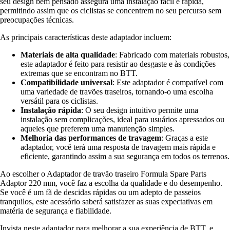
seu design bem pensado assegura uma instalação fácil e rápida,
permitindo assim que os ciclistas se concentrem no seu percurso sem
preocupações técnicas.
As principais características deste adaptador incluem:
Materiais de alta qualidade
: Fabricado com materiais robustos,
este adaptador é feito para resistir ao desgaste e às condições
extremas que se encontram no BTT.
Compatibilidade universal
: Este adaptador é compatível com
uma variedade de travões traseiros, tornando-o uma escolha
versátil para os ciclistas.
Instalação rápida
: O seu design intuitivo permite uma
instalação sem complicações, ideal para usuários apressados ou
aqueles que preferem uma manutenção simples.
Melhoria das performances de travagem
: Graças a este
adaptador, você terá uma resposta de travagem mais rápida e
eficiente, garantindo assim a sua segurança em todos os terrenos.
Ao escolher o Adaptador de travão traseiro Formula Spare Parts
Adaptor 220 mm, você faz a escolha da qualidade e do desempenho.
Se você é um fã de descidas rápidas ou um adepto de passeios
tranquilos, este acessório saberá satisfazer as suas expectativas em
matéria de segurança e fiabilidade.
Invista neste adaptador para melhorar a sua experiência de BTT, e