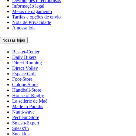
Devoluções e reembolsos
Informação legal
Meios de pagamento
Tarifas e opções de envio
Nota de Privacidade
A nossa loja
Nossas lojas
Basket-Center
Daily Bikers
Direct Running
Direct-Volley
Espace Golf
Foot-Store
Galope-Store
Handball-Store
House of Rugby
La sellerie de Maé
Made in Paradis
Nauti-wave
Pecheur-Store
Smash-Expert
Sneak'In
Sneakids