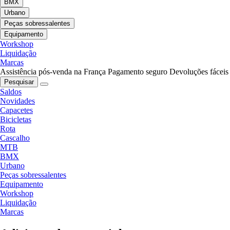
BMX
Urbano
Peças sobressalentes
Equipamento
Workshop
Liquidação
Marcas
Assistência pós-venda na França
Pagamento seguro
Devoluções fáceis
Pesquisar
Saldos
Novidades
Capacetes
Bicicletas
Rota
Cascalho
MTB
BMX
Urbano
Peças sobressalentes
Equipamento
Workshop
Liquidação
Marcas