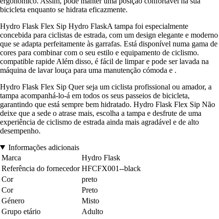
ergonómico. Assim, pode manter uma posição confortável na sua
bicicleta enquanto se hidrata eficazmente.
Hydro Flask Flex Sip Hydro FlaskA tampa foi especialmente
concebida para ciclistas de estrada, com um design elegante e moderno
que se adapta perfeitamente às garrafas. Está disponível numa gama de
cores para combinar com o seu estilo e equipamento de ciclismo.
compatible rapide Além disso, é fácil de limpar e pode ser lavada na
máquina de lavar louça para uma manutenção cómoda e .
Hydro Flask Flex Sip Quer seja um ciclista profissional ou amador, a
tampa acompanhá-lo-á em todos os seus passeios de bicicleta,
garantindo que está sempre bem hidratado. Hydro Flask Flex Sip Não
deixe que a sede o atrase mais, escolha a tampa e desfrute de uma
experiência de ciclismo de estrada ainda mais agradável e de alto
desempenho.
Informações adicionais
Marca
Hydro Flask
Referência do fornecedor
HFCFX001--black
Cor
preto
Cor
Preto
Género
Misto
Grupo etário
Adulto