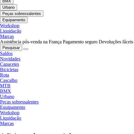
BMX
Urbano
Peças sobressalentes
Equipamento
Workshop
Liquidação
Marcas
Assistência pós-venda na França
Pagamento seguro
Devoluções fáceis
Pesquisar
Saldos
Novidades
Capacetes
Bicicletas
Rota
Cascalho
MTB
BMX
Urbano
Peças sobressalentes
Equipamento
Workshop
Liquidação
Marcas