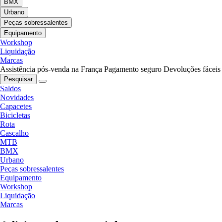
BMX
Urbano
Peças sobressalentes
Equipamento
Workshop
Liquidação
Marcas
Assistência pós-venda na França
Pagamento seguro
Devoluções fáceis
Pesquisar
Saldos
Novidades
Capacetes
Bicicletas
Rota
Cascalho
MTB
BMX
Urbano
Peças sobressalentes
Equipamento
Workshop
Liquidação
Marcas