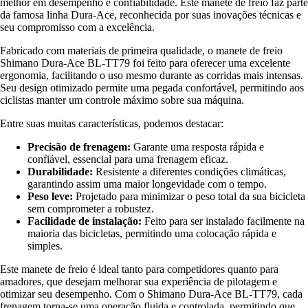
melhor em desempenho e confiabilidade. Este manete de freio faz parte
da famosa linha Dura-Ace, reconhecida por suas inovações técnicas e
seu compromisso com a excelência.
Fabricado com materiais de primeira qualidade, o manete de freio
Shimano Dura-Ace BL-TT79 foi feito para oferecer uma excelente
ergonomia, facilitando o uso mesmo durante as corridas mais intensas.
Seu design otimizado permite uma pegada confortável, permitindo aos
ciclistas manter um controle máximo sobre sua máquina.
Entre suas muitas características, podemos destacar:
Precisão de frenagem:
Garante uma resposta rápida e
confiável, essencial para uma frenagem eficaz.
Durabilidade:
Resistente a diferentes condições climáticas,
garantindo assim uma maior longevidade com o tempo.
Peso leve:
Projetado para minimizar o peso total da sua bicicleta
sem comprometer a robustez.
Facilidade de instalação:
Feito para ser instalado facilmente na
maioria das bicicletas, permitindo uma colocação rápida e
simples.
Este manete de freio é ideal tanto para competidores quanto para
amadores, que desejam melhorar sua experiência de pilotagem e
otimizar seu desempenho. Com o Shimano Dura-Ace BL-TT79, cada
frenagem torna-se uma operação fluida e controlada, permitindo que