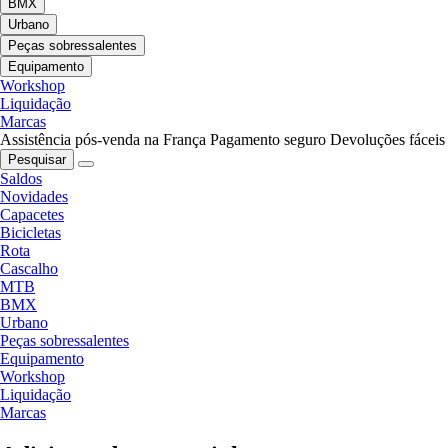
BMX
Urbano
Peças sobressalentes
Equipamento
Workshop
Liquidação
Marcas
Assistência pós-venda na França
Pagamento seguro
Devoluções fáceis
Pesquisar
Saldos
Novidades
Capacetes
Bicicletas
Rota
Cascalho
MTB
BMX
Urbano
Peças sobressalentes
Equipamento
Workshop
Liquidação
Marcas