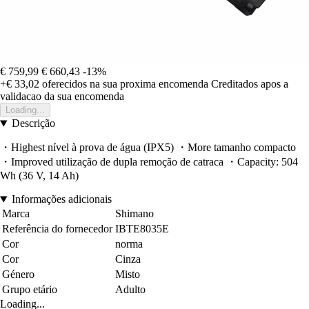
€ 759,99
€ 660,43
-13%
+€ 33,02
oferecidos na sua proxima encomenda
Creditados apos a
validacao da sua encomenda
Loading...
Descrição
・Highest nível à prova de água (IPX5) ・More tamanho compacto
・Improved utilização de dupla remoção de catraca ・Capacity: 504
Wh (36 V, 14 Ah)
Informações adicionais
Marca
Shimano
Referência do fornecedor
IBTE8035E
Cor
norma
Cor
Cinza
Género
Misto
Grupo etário
Adulto
Loading...