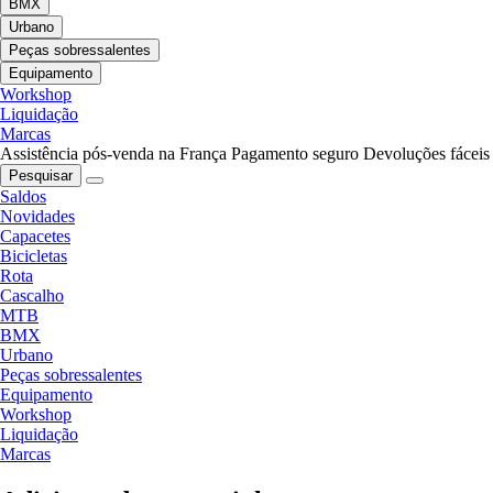
BMX
Urbano
Peças sobressalentes
Equipamento
Workshop
Liquidação
Marcas
Assistência pós-venda na França
Pagamento seguro
Devoluções fáceis
Pesquisar
Saldos
Novidades
Capacetes
Bicicletas
Rota
Cascalho
MTB
BMX
Urbano
Peças sobressalentes
Equipamento
Workshop
Liquidação
Marcas