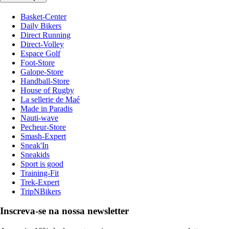
Basket-Center
Daily Bikers
Direct Running
Direct-Volley
Espace Golf
Foot-Store
Galope-Store
Handball-Store
House of Rugby
La sellerie de Maé
Made in Paradis
Nauti-wave
Pecheur-Store
Smash-Expert
Sneak'In
Sneakids
Sport is good
Training-Fit
Trek-Expert
TripNBikers
Inscreva-se na nossa newsletter