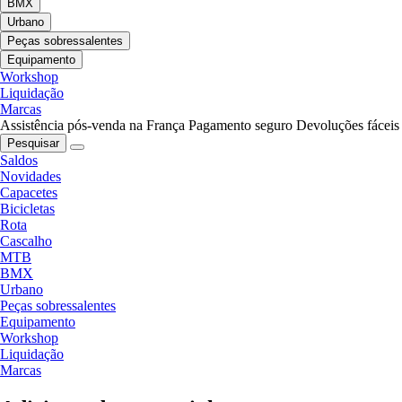
BMX
Urbano
Peças sobressalentes
Equipamento
Workshop
Liquidação
Marcas
Assistência pós-venda na França
Pagamento seguro
Devoluções fáceis
Pesquisar
Saldos
Novidades
Capacetes
Bicicletas
Rota
Cascalho
MTB
BMX
Urbano
Peças sobressalentes
Equipamento
Workshop
Liquidação
Marcas