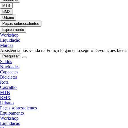
MTB
BMX
Urbano
Peças sobressalentes
Equipamento
Workshop
Liquidação
Marcas
Assistência pós-venda na França
Pagamento seguro
Devoluções fáceis
Pesquisar
Saldos
Novidades
Capacetes
Bicicletas
Rota
Cascalho
MTB
BMX
Urbano
Peças sobressalentes
Equipamento
Workshop
Liquidação