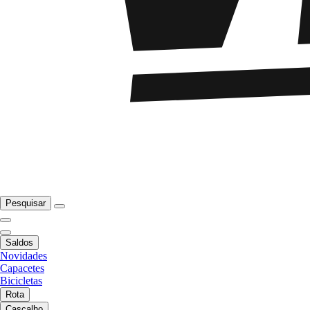
Pesquisar
Saldos
Novidades
Capacetes
Bicicletas
Rota
Cascalho