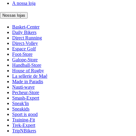
A nossa loja
Nossas lojas
Basket-Center
Daily Bikers
Direct Running
Direct-Volley
Espace Golf
Foot-Store
Galope-Store
Handball-Store
House of Rugby
La sellerie de Maé
Made in Paradis
Nauti-wave
Pecheur-Store
Smash-Expert
Sneak'In
Sneakids
Sport is good
Training-Fit
Trek-Expert
TripNBikers