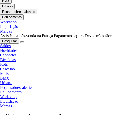
BMX
Urbano
Peças sobressalentes
Equipamento
Workshop
Liquidação
Marcas
Assistência pós-venda na França
Pagamento seguro
Devoluções fáceis
Pesquisar
Saldos
Novidades
Capacetes
Bicicletas
Rota
Cascalho
MTB
BMX
Urbano
Peças sobressalentes
Equipamento
Workshop
Liquidação
Marcas