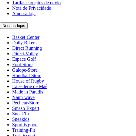
Tarifas e opções de envio
Nota de Privacidade
A nossa loja
Nossas lojas
Basket-Center
Daily Bikers
Direct Running
Direct-Volley
Espace Golf
Foot-Store
Galope-Store
Handball-Store
House of Rugby
La sellerie de Maé
Made in Paradis
Nauti-wave
Pecheur-Store
Smash-Expert
Sneak'In
Sneakids
Sport is good
Training-Fit
Trek-Expert