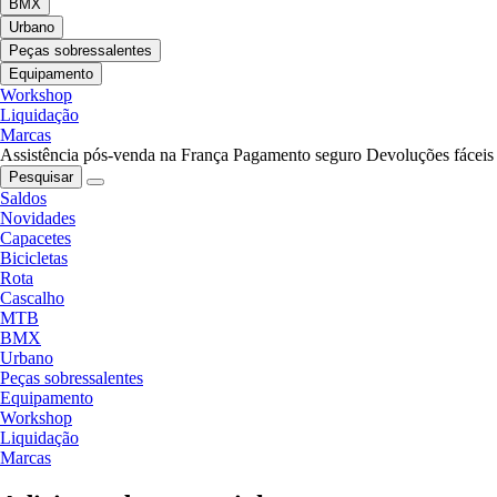
BMX
Urbano
Peças sobressalentes
Equipamento
Workshop
Liquidação
Marcas
Assistência pós-venda na França
Pagamento seguro
Devoluções fáceis
Pesquisar
Saldos
Novidades
Capacetes
Bicicletas
Rota
Cascalho
MTB
BMX
Urbano
Peças sobressalentes
Equipamento
Workshop
Liquidação
Marcas