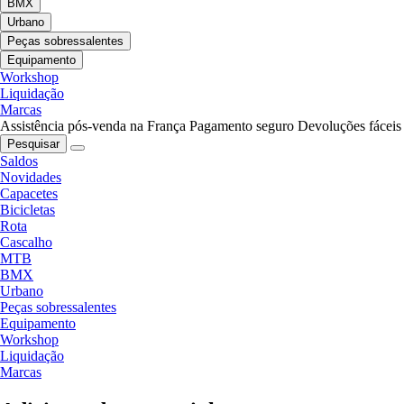
BMX
Urbano
Peças sobressalentes
Equipamento
Workshop
Liquidação
Marcas
Assistência pós-venda na França
Pagamento seguro
Devoluções fáceis
Pesquisar
Saldos
Novidades
Capacetes
Bicicletas
Rota
Cascalho
MTB
BMX
Urbano
Peças sobressalentes
Equipamento
Workshop
Liquidação
Marcas