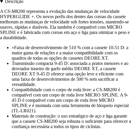
Descrição
A CS-M8200 representa a evolução das mudanças de velocidade
HYPERGLIDE +. Os novos perfis dos dentes das coroas da cassete
melhoram as mudanças de velocidade sob fortes tensões, mantendo-se
suaves, rápidas e duráveis. Ela também é compatível com MICRO
SPLINE e é fabricada com coroas em aço e liga para otimizar o peso e
a durabilidade.
»Faixa de desenvolvimento de 510 % com a cassete 10-51 D: a
maior gama de relações e a maior compatibilidade com os
quadros de todas as opções de cassetes DEORE XT.
Transmissão compacta 9-45 D: associada a pratos menores e ao
desviador traseiro de garfo médio DEORE XT, a cassete
DEORE XT 9-45 D oferece uma opção leve e eficiente com
uma faixa de desenvolvimentos de 500 % sem sacrificar a
versatilidade.
Compatibilidade com o corpo de roda livre: a CS-M8200 é
compatível com um corpo de roda livre MICRO SPLINE. A 9-
45 D é compatível com um corpo de roda livre MICRO
SPLINE e é montada com uma ferramenta de bloqueio especial
(TL-LR021).
Materiais de construção: o uso estratégico de aço e liga garante
que a cassete CS-M8200 seja robusta o suficiente para oferecer a
confiança necessária a todos os tipos de ciclistas.