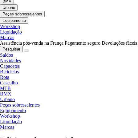
BMX
Urbano
Peças sobressalentes
Equipamento
Workshop
Liquidação
Marcas
Assistência pós-venda na França
Pagamento seguro
Devoluções fáceis
Pesquisar
Saldos
Novidades
Capacetes
Bicicletas
Rota
Cascalho
MTB
BMX
Urbano
Peças sobressalentes
Equipamento
Workshop
Liquidação
Marcas