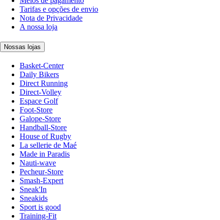
Meios de pagamento
Tarifas e opções de envio
Nota de Privacidade
A nossa loja
Nossas lojas
Basket-Center
Daily Bikers
Direct Running
Direct-Volley
Espace Golf
Foot-Store
Galope-Store
Handball-Store
House of Rugby
La sellerie de Maé
Made in Paradis
Nauti-wave
Pecheur-Store
Smash-Expert
Sneak'In
Sneakids
Sport is good
Training-Fit