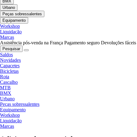
BMX
Urbano
Peças sobressalentes
Equipamento
Workshop
Liquidação
Marcas
Assistência pós-venda na França
Pagamento seguro
Devoluções fáceis
Pesquisar
Saldos
Novidades
Capacetes
Bicicletas
Rota
Cascalho
MTB
BMX
Urbano
Peças sobressalentes
Equipamento
Workshop
Liquidação
Marcas