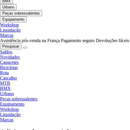
BMX
Urbano
Peças sobressalentes
Equipamento
Workshop
Liquidação
Marcas
Assistência pós-venda na França
Pagamento seguro
Devoluções fáceis
Pesquisar
Saldos
Novidades
Capacetes
Bicicletas
Rota
Cascalho
MTB
BMX
Urbano
Peças sobressalentes
Equipamento
Workshop
Liquidação
Marcas