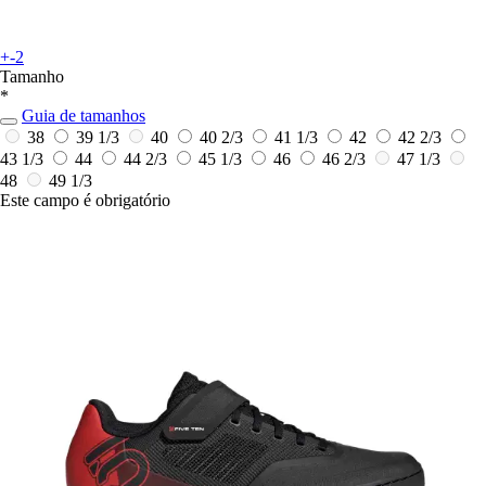
+-2
Tamanho
*
Guia de tamanhos
38
39 1/3
40
40 2/3
41 1/3
42
42 2/3
43 1/3
44
44 2/3
45 1/3
46
46 2/3
47 1/3
48
49 1/3
Este campo é obrigatório