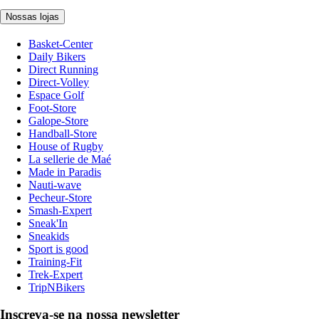
Nossas lojas
Basket-Center
Daily Bikers
Direct Running
Direct-Volley
Espace Golf
Foot-Store
Galope-Store
Handball-Store
House of Rugby
La sellerie de Maé
Made in Paradis
Nauti-wave
Pecheur-Store
Smash-Expert
Sneak'In
Sneakids
Sport is good
Training-Fit
Trek-Expert
TripNBikers
Inscreva-se na nossa newsletter