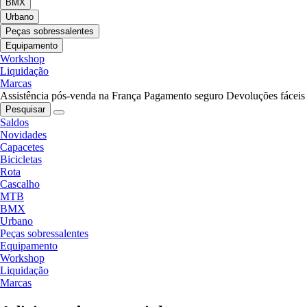
BMX
Urbano
Peças sobressalentes
Equipamento
Workshop
Liquidação
Marcas
Assistência pós-venda na França
Pagamento seguro
Devoluções fáceis
Pesquisar
Saldos
Novidades
Capacetes
Bicicletas
Rota
Cascalho
MTB
BMX
Urbano
Peças sobressalentes
Equipamento
Workshop
Liquidação
Marcas