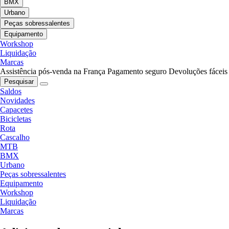
BMX
Urbano
Peças sobressalentes
Equipamento
Workshop
Liquidação
Marcas
Assistência pós-venda na França
Pagamento seguro
Devoluções fáceis
Pesquisar
Saldos
Novidades
Capacetes
Bicicletas
Rota
Cascalho
MTB
BMX
Urbano
Peças sobressalentes
Equipamento
Workshop
Liquidação
Marcas