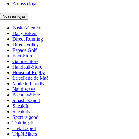
A nossa loja
Nossas lojas
Basket-Center
Daily Bikers
Direct Running
Direct-Volley
Espace Golf
Foot-Store
Galope-Store
Handball-Store
House of Rugby
La sellerie de Maé
Made in Paradis
Nauti-wave
Pecheur-Store
Smash-Expert
Sneak'In
Sneakids
Sport is good
Training-Fit
Trek-Expert
TripNBikers