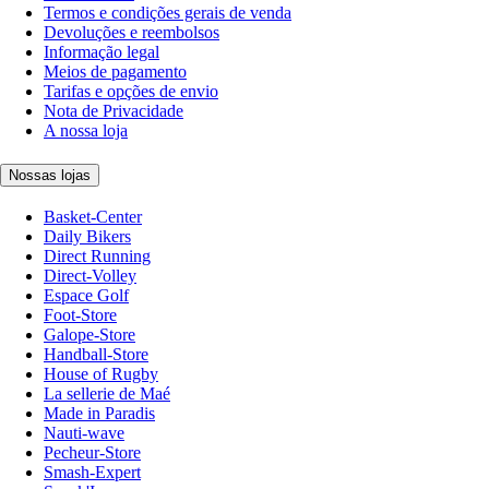
Termos e condições gerais de venda
Devoluções e reembolsos
Informação legal
Meios de pagamento
Tarifas e opções de envio
Nota de Privacidade
A nossa loja
Nossas lojas
Basket-Center
Daily Bikers
Direct Running
Direct-Volley
Espace Golf
Foot-Store
Galope-Store
Handball-Store
House of Rugby
La sellerie de Maé
Made in Paradis
Nauti-wave
Pecheur-Store
Smash-Expert