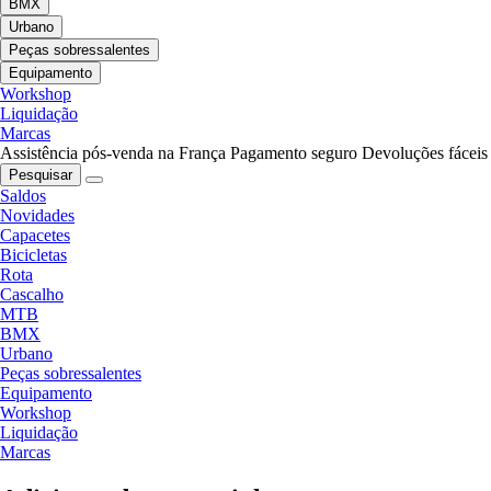
BMX
Urbano
Peças sobressalentes
Equipamento
Workshop
Liquidação
Marcas
Assistência pós-venda na França
Pagamento seguro
Devoluções fáceis
Pesquisar
Saldos
Novidades
Capacetes
Bicicletas
Rota
Cascalho
MTB
BMX
Urbano
Peças sobressalentes
Equipamento
Workshop
Liquidação
Marcas