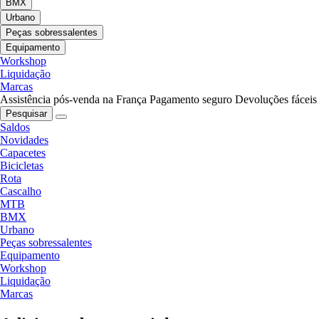
BMX
Urbano
Peças sobressalentes
Equipamento
Workshop
Liquidação
Marcas
Assistência pós-venda na França
Pagamento seguro
Devoluções fáceis
Pesquisar
Saldos
Novidades
Capacetes
Bicicletas
Rota
Cascalho
MTB
BMX
Urbano
Peças sobressalentes
Equipamento
Workshop
Liquidação
Marcas